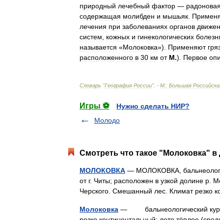
природный
лечебный
фактор
—
радонова
содержащая
молибден
и
мышьяк
.
Применя
лечения
при
заболеваниях
органов
движе
систем
,
кожных
и
гинекологических
болезн
называется
«
Молоковка
»).
Применяют
гря
расположенного
в
30
км
от
М
.
).
Первое
оп
Словарь
"
География
России
". -
М
.
:
Большая
Российска
Игры ⚽
Нужно сделать НИР?
Молодо
Смотреть что такое "Молоковка" в 
МОЛОКОВКА
— МОЛОКОВКА, бальнеологиче
от г. Читы; расположен в узкой долине р. 
Черского. Смешанный лес. Климат резко
Молоковка
— бальнеологический курорт 
резко континентальный; лето тёплое (сре