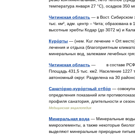
температура января 27 °С), осадков 350
Читинская область
— в Вост. Сибирском э
тыс. км², адм. центр – Чита; образована в
высотные хребты Кодар (до 3072 м) и Ка
Куро́рты
— (нем. Kur лечение + Ort мест
лечения и отдыха (благоприятным клима
минеральных вод, залежами лечебных гря
Читинская область
— в составе РСФСР. 
Площадь 431,5 тыс. км2. Население 1227 т
автономный округ. Разделена на 30 райо
Санато́рно-куро́ртный отбо́р
— совокупн
определения показаний или противопоказа
профиля санатория, длительности и сезон
Медицинская энциклопедия
Минеральная вода
— Минеральные воды 
микроэлементы, а также некоторые биоло
выделяют минеральные природные питье