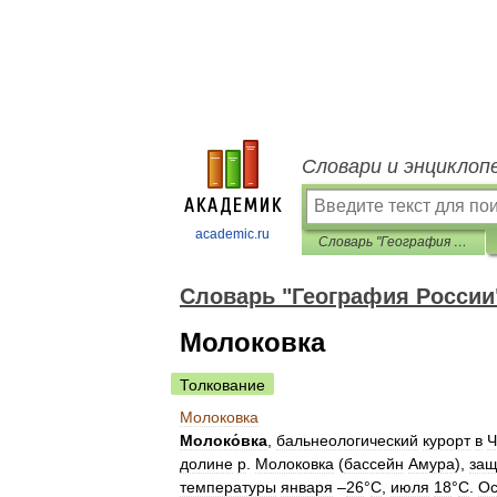
Словари и энциклоп
academic.ru
Словарь "География России"
Словарь "География России
Молоковка
Толкование
Молоковка
Молоко́вка
,
бальнеологический
курорт
в
Ч
долине
р
.
Молоковка
(
бассейн
Амура
),
за
температуры
января
–
26
°
С
,
июля
18
°
С
.
Ос