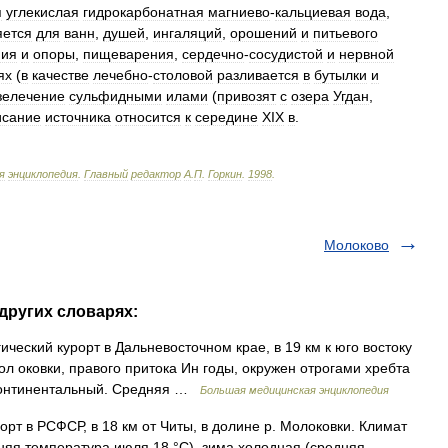
я
углекислая
гидрокарбонатная
магниево
-
кальциевая
вода
,
ется
для
ванн
,
душей
,
ингаляций
,
орошений
и
питьевого
ния
и
опоры
,
пищеварения
,
сердечно
-
сосудистой
и
нервной
ях
(
в
качестве
лечебно
-
столовой
разливается
в
бутылки
и
зелечение
сульфидными
илами
(
привозят
с
озера
Угдан
,
исание
источника
относится
к
середине
XIX
в
.
я
энциклопедия
.
Главный
редактор
А
.
П
.
Горкин
.
1998
.
Молоково
других словарях:
ский курорт в Дальневосточном крае, в 19 км к юго востоку
Мол оковки, правого притока Ин годы, окружен отрогами хребта
 континентальный. Средняя …
Большая медицинская энциклопедия
в РСФСР, в 18 км от Читы, в долине р. Молоковки. Климат
дняя температура июля 18 °С), зима холодная (средняя