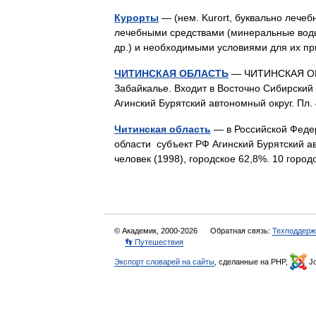
Курорты
— (нем. Kurort, буквально ле
лечебными средствами (минеральные воды,
др.) и необходимыми условиями для их 
ЧИТИНСКАЯ ОБЛАСТЬ
— ЧИТИНСКАЯ ОБЛ
Забайкалье. Входит в Восточно Сибирский 
Агинский Бурятский автономный округ. Пл
Читинская область
— в Российской Федер
области субъект РФ Агинский Бурятский ав
человек (1998), городское 62,8%. 10 горо
© Академик, 2000-2026
Обратная связь:
Техподдерж
👣 Путешествия
Экспорт словарей на сайты
, сделанные на PHP,
Jo