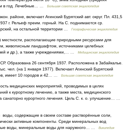
 мм в год. Лечебные… …
Большая советская энциклопедия
кон. районе, включает Агинский Бурятский авт. округ. Пл. 431,5
 1937 г. Рельеф преим. горный. На С. поднимаются ср.
ларский, на остальной территории …
Географическая энциклопедия
о) местности, располагающие природными ресурсами для
том, живописным ландшафтом, источниками целебных
зей и др.), а также учреждениями,… …
Медицинская энциклопедия
Образована 26 сентября 1937. Расположена в Забайкалье.
ыс. чел. (на 1 января 1977). Включает Агинский Бурятский
нов, имеет 10 городов и 42… …
Большая советская энциклопедия
ость медицинских мероприятий, проводимых в целях
ний к курортному лечению, а также места, медицинского
а санаторно курортного лечения. Цель С. к. о. улучшение… …
воды, содержащие в своем составе растворённые соли,
гически активные компоненты. Среди минеральных вод
вые воды, минеральные воды для наружного… …
Википедия