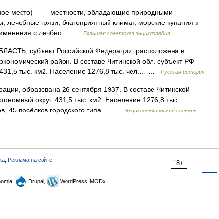
чебное место) местности, обладающие природными
 лечебные грязи, благоприятный климат, морские купания и
применения с лечбно… …
Большая советская энциклопедия
АСТЬ, субъект Российской Федерации; расположена в
экономический район. В составе Читинской обл. субъект РФ
. 431,5 тыс. км2. Население 1276,8 тыс. чел.… …
Русская история
ации, образована 26 сентября 1937. В составе Читинской
тономный округ. 431,5 тыс. км2. Население 1276,8 тыс.
дов, 45 посёлков городского типа.… …
Энциклопедический словарь
ка
,
Реклама на сайте
18+
omla,
Drupal,
WordPress, MODx.