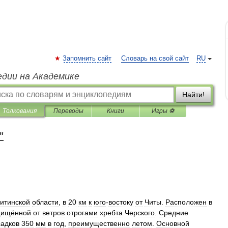
Запомнить сайт
Словарь на свой сайт
RU
едии на Академике
Найти!
Толкования
Переводы
Книги
Игры ⚽
"
итинской
области
,
в
20
км
к
юго
-
востоку
от
Читы
.
Расположен
в
щищённой
от
ветров
отрогами
хребта
Черского
.
Средние
адков
350
мм
в
год
,
преимущественно
летом
.
Основной